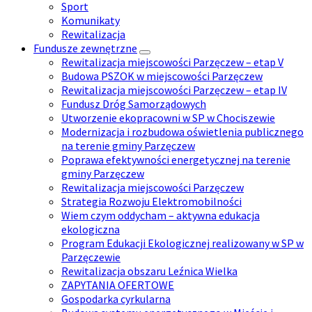
Sport
Komunikaty
Rewitalizacja
Fundusze zewnętrzne
Rewitalizacja miejscowości Parzęczew – etap V
Budowa PSZOK w miejscowości Parzęczew
Rewitalizacja miejscowości Parzęczew – etap IV
Fundusz Dróg Samorządowych
Utworzenie ekopracowni w SP w Chociszewie
Modernizacja i rozbudowa oświetlenia publicznego
na terenie gminy Parzęczew
Poprawa efektywności energetycznej na terenie
gminy Parzęczew
Rewitalizacja miejscowości Parzęczew
Strategia Rozwoju Elektromobilności
Wiem czym oddycham – aktywna edukacja
ekologiczna
Program Edukacji Ekologicznej realizowany w SP w
Parzęczewie
Rewitalizacja obszaru Leźnica Wielka
ZAPYTANIA OFERTOWE
Gospodarka cyrkularna