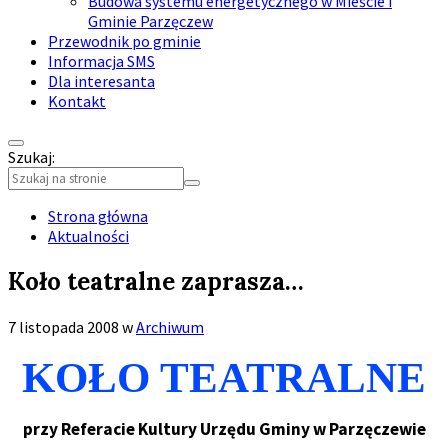
Budowa systemu energetycznego w Mieście i
Gminie Parzęczew
Przewodnik po gminie
Informacja SMS
Dla interesanta
Kontakt
Szukaj:
Collapse
search
Strona główna
Aktualności
Koło teatralne zaprasza…
7 listopada 2008
w
Archiwum
KOŁO TEATRALNE
przy Referacie Kultury Urzędu Gminy w Parzęczewie