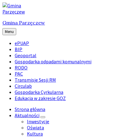
Skip
Skip
Skip
to
to
to
content
main
footer
Gmina Parzęczew
navigation
Menu
ePUAP
BIP
Geoportal
Gospodarka odpadami komunalnymi
RODO
PAC
Transmisje Sesji RM
Circulab
Gospodarka Cyrkularna
Edukacja w zakresie GOZ
Strona główna
Aktualności
Inwestycje
Oświata
Kultura