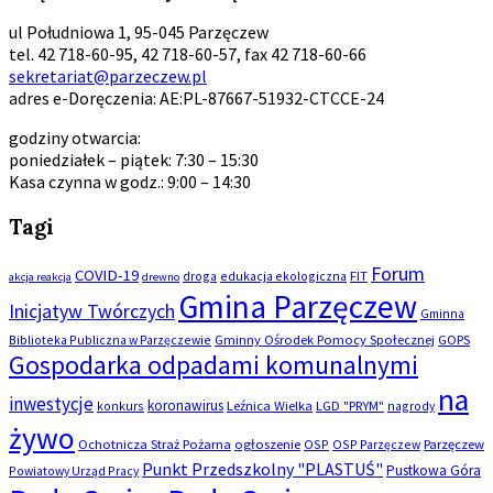
ul Południowa 1, 95-045 Parzęczew
tel. 42 718-60-95, 42 718-60-57, fax 42 718-60-66
sekretariat@parzeczew.pl
adres e-Doręczenia: AE:PL-87667-51932-CTCCE-24
godziny otwarcia:
poniedziałek – piątek: 7:30 – 15:30
Kasa czynna w godz.: 9:00 – 14:30
Tagi
Forum
COVID-19
droga
edukacja ekologiczna
FIT
akcja reakcja
drewno
Gmina Parzęczew
Inicjatyw Twórczych
Gminna
Biblioteka Publiczna w Parzęczewie
Gminny Ośrodek Pomocy Społecznej
GOPS
Gospodarka odpadami komunalnymi
na
inwestycje
koronawirus
konkurs
Leźnica Wielka
LGD "PRYM"
nagrody
żywo
Ochotnicza Straż Pożarna
ogłoszenie
OSP
OSP Parzęczew
Parzęczew
Punkt Przedszkolny "PLASTUŚ"
Pustkowa Góra
Powiatowy Urząd Pracy