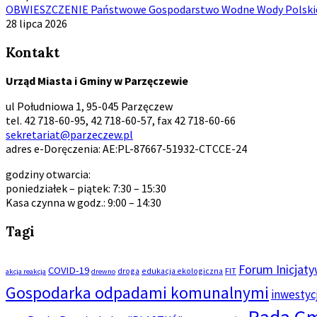
OBWIESZCZENIE Państwowe Gospodarstwo Wodne Wody Polskie 
28 lipca 2026
Kontakt
Urząd Miasta i Gminy w Parzęczewie
ul Południowa 1, 95-045 Parzęczew
tel. 42 718-60-95, 42 718-60-57, fax 42 718-60-66
sekretariat@parzeczew.pl
adres e-Doręczenia: AE:PL-87667-51932-CTCCE-24
godziny otwarcia:
poniedziałek – piątek: 7:30 – 15:30
Kasa czynna w godz.: 9:00 – 14:30
Tagi
Forum Inicjat
COVID-19
droga
edukacja ekologiczna
FIT
akcja reakcja
drewno
Gospodarka odpadami komunalnymi
inwestyc
Rada G