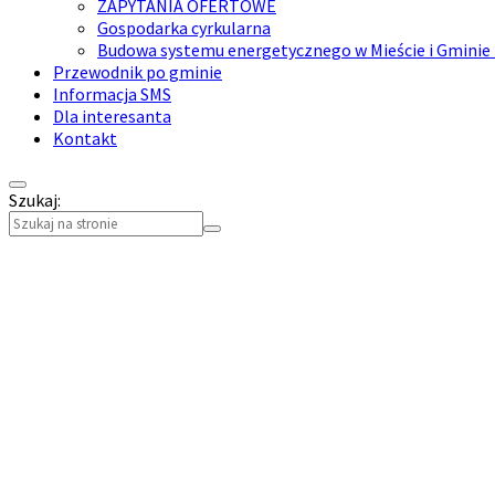
ZAPYTANIA OFERTOWE
Gospodarka cyrkularna
Budowa systemu energetycznego w Mieście i Gminie
Przewodnik po gminie
Informacja SMS
Dla interesanta
Kontakt
Szukaj:
Collapse
search