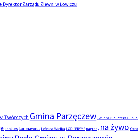
Dyrektor Zarządu Zlewni w Łowiczu
Gmina Parzęczew
yw Twórczych
Gminna Biblioteka Publi
na żywo
je
koronawirus
konkurs
Leźnica Wielka
LGD "PRYM"
nagrody
Ocho
miny
Rada Gminy w Parzęczewie