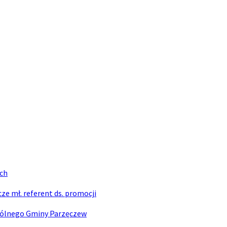
ych
e mł. referent ds. promocji
Ogólnego Gminy Parzęczew