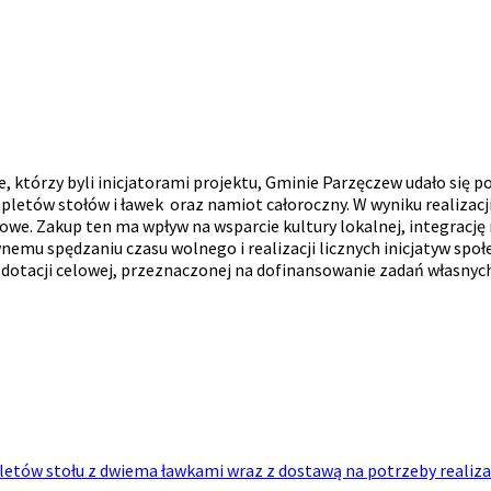
którzy byli inicjatorami projektu, Gminie Parzęczew udało się po
etów stołów i ławek oraz namiot całoroczny. W wyniku realizacji
we. Zakup ten ma wpływ na wsparcie kultury lokalnej, integracj
emu spędzaniu czasu wolnego i realizacji licznych inicjatyw społe
tacji celowej, przeznaczonej na dofinansowanie zadań własnych 
letów stołu z dwiema ławkami wraz z dostawą na potrzeby realiza