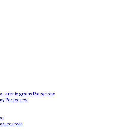
na terenie gminy Parzęczew
iny Parzęczew
na
Parzęczewie