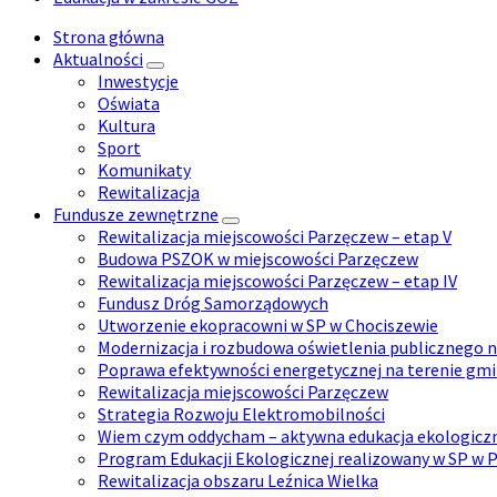
Strona główna
Aktualności
Inwestycje
Oświata
Kultura
Sport
Komunikaty
Rewitalizacja
Fundusze zewnętrzne
Rewitalizacja miejscowości Parzęczew – etap V
Budowa PSZOK w miejscowości Parzęczew
Rewitalizacja miejscowości Parzęczew – etap IV
Fundusz Dróg Samorządowych
Utworzenie ekopracowni w SP w Chociszewie
Modernizacja i rozbudowa oświetlenia publicznego 
Poprawa efektywności energetycznej na terenie gm
Rewitalizacja miejscowości Parzęczew
Strategia Rozwoju Elektromobilności
Wiem czym oddycham – aktywna edukacja ekologicz
Program Edukacji Ekologicznej realizowany w SP w 
Rewitalizacja obszaru Leźnica Wielka