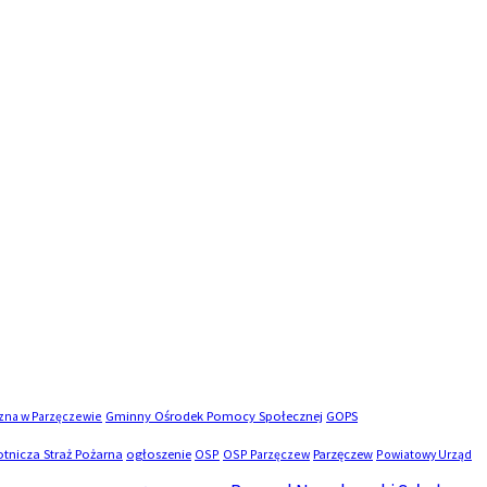
czna w Parzęczewie
Gminny Ośrodek Pomocy Społecznej
GOPS
tnicza Straż Pożarna
ogłoszenie
OSP
OSP Parzęczew
Parzęczew
Powiatowy Urząd