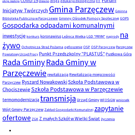
Forum
COVID-19
droga
edukacja ekologiczna
FIT
akcja reakcja
drewno
Gmina Parzęczew
Inicjatyw Twórczych
Gminna
Biblioteka Publiczna w Parzęczewie
Gminny Ośrodek Pomocy Społecznej
GOPS
Gospodarka odpadami komunalnymi
na
inwestycje
koronawirus
konkurs
Leźnica Wielka
LGD "PRYM"
nagrody
żywo
Ochotnicza Straż Pożarna
ogłoszenie
OSP
OSP Parzęczew
Parzęczew
Punkt Przedszkolny "PLASTUŚ"
Pustkowa Góra
Powiatowy Urząd Pracy
Rada Gminy
Rada Gminy w
Parzęczewie
rewitalizacja
Rewitalizacja miejscowości
Szkoła Podstawowa w
Ryszard Nowakowski
Parzęczew
Szkoła Podstawowa w Parzęczewie
Chociszewie
transmisja
termomodernizacja
Urząd Gminy
WFOŚiGW
wniosek
zapytanie
Wójt Gminy Parzęczew
Zakład Gospodarki Komunalnej
ofertowe
Z małych Szkół w Wielki Świat
ZGK
życzenia
Email