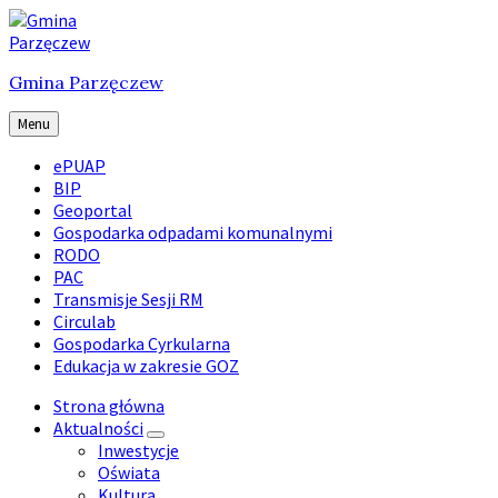
Skip
Skip
Skip
to
to
to
content
main
footer
Gmina Parzęczew
navigation
Menu
ePUAP
BIP
Geoportal
Gospodarka odpadami komunalnymi
RODO
PAC
Transmisje Sesji RM
Circulab
Gospodarka Cyrkularna
Edukacja w zakresie GOZ
Strona główna
Aktualności
Inwestycje
Oświata
Kultura