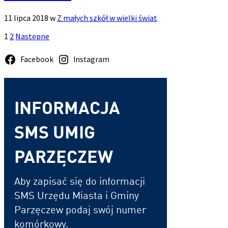
11 lipca 2018
w
Z małych szkół w wielki świat
Zobacz
Stronicowanie
1
2
Następne
więcej
wpisów
Facebook
Instagram