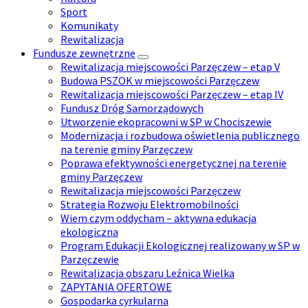
Sport
Komunikaty
Rewitalizacja
Fundusze zewnętrzne
Rewitalizacja miejscowości Parzęczew – etap V
Budowa PSZOK w miejscowości Parzęczew
Rewitalizacja miejscowości Parzęczew – etap IV
Fundusz Dróg Samorządowych
Utworzenie ekopracowni w SP w Chociszewie
Modernizacja i rozbudowa oświetlenia publicznego
na terenie gminy Parzęczew
Poprawa efektywności energetycznej na terenie
gminy Parzęczew
Rewitalizacja miejscowości Parzęczew
Strategia Rozwoju Elektromobilności
Wiem czym oddycham – aktywna edukacja
ekologiczna
Program Edukacji Ekologicznej realizowany w SP w
Parzęczewie
Rewitalizacja obszaru Leźnica Wielka
ZAPYTANIA OFERTOWE
Gospodarka cyrkularna