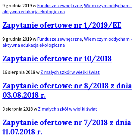
9 grudnia 2019
w
Fundusze zewnętrzne
,
Wiem czym oddycham -
aktywna edukacja ekologiczna
Zobacz
Zapytanie ofertowe nr 1/2019/EE
więcej
9 grudnia 2019
w
Fundusze zewnętrzne
,
Wiem czym oddycham -
aktywna edukacja ekologiczna
Zobacz
Zapytanie ofertowe nr 10/2018
więcej
16 sierpnia 2018
w
Z małych szkół w wielki świat
Zobacz
Zapytanie ofertowe nr 8/2018 z dnia
więcej
03.08.2018 r.
3 sierpnia 2018
w
Z małych szkół w wielki świat
Zobacz
Zapytanie ofertowe nr 7/2018 z dnia
więcej
11.07.2018 r.