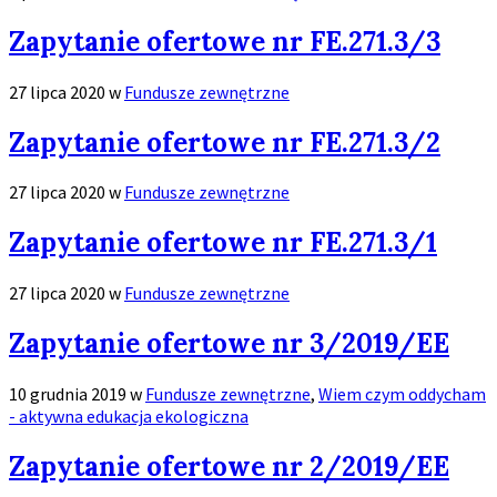
Zobacz
Zapytanie ofertowe nr FE.271.3/3
więcej
27 lipca 2020
w
Fundusze zewnętrzne
Zobacz
Zapytanie ofertowe nr FE.271.3/2
więcej
27 lipca 2020
w
Fundusze zewnętrzne
Zobacz
Zapytanie ofertowe nr FE.271.3/1
więcej
27 lipca 2020
w
Fundusze zewnętrzne
Zobacz
Zapytanie ofertowe nr 3/2019/EE
więcej
10 grudnia 2019
w
Fundusze zewnętrzne
,
Wiem czym oddycham
- aktywna edukacja ekologiczna
Zobacz
Zapytanie ofertowe nr 2/2019/EE
więcej