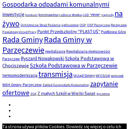
Gospodarka odpadami komunalnymi
na
inwestycje
koronawirus
konkurs
Leźnica Wielka
LGD "PRYM"
nagrody
żywo
Ochotnicza Straż Pożarna
ogłoszenie
OSP
OSP Parzęczew
Parzęczew
Punkt Przedszkolny "PLASTUŚ"
Pustkowa Góra
Powiatowy Urząd Pracy
Rada Gminy
Rada Gminy w
Parzęczewie
rewitalizacja
Rewitalizacja miejscowości
Szkoła Podstawowa w
Ryszard Nowakowski
Parzęczew
Szkoła Podstawowa w Parzęczewie
Chociszewie
transmisja
termomodernizacja
Urząd Gminy
WFOŚiGW
wniosek
zapytanie
Wójt Gminy Parzęczew
Zakład Gospodarki Komunalnej
ofertowe
Z małych Szkół w Wielki Świat
ZGK
życzenia
Email
Facebook
Instagram
Back
Ta strona używa plików Cookies. Dowiedz się więcej o celu ich