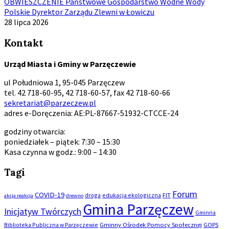
OBWIESZCZENIE Państwowe Gospodarstwo Wodne Wody
Polskie Dyrektor Zarządu Zlewni w Łowiczu
28 lipca 2026
Kontakt
Urząd Miasta i Gminy w Parzęczewie
ul Południowa 1, 95-045 Parzęczew
tel. 42 718-60-95, 42 718-60-57, fax 42 718-60-66
sekretariat@parzeczew.pl
adres e-Doręczenia: AE:PL-87667-51932-CTCCE-24
godziny otwarcia:
poniedziałek – piątek: 7:30 – 15:30
Kasa czynna w godz.: 9:00 – 14:30
Tagi
Forum
COVID-19
droga
edukacja ekologiczna
FIT
akcja reakcja
drewno
Gmina Parzęczew
Inicjatyw Twórczych
Gminna
Biblioteka Publiczna w Parzęczewie
Gminny Ośrodek Pomocy Społecznej
GOPS