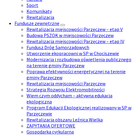
Sport
Komunikaty
Rewitalizacja
Fundusze zewnętrzne
Rewitalizacja miejscowości Parzęczew – etap V
Budowa PSZOK w miejscowości Parzęczew
Rewitalizacja miejscowości Parzęczew – etap IV
Fundusz Dróg Samorządowych
Utworzenie ekopracowni w SP w Chociszewie
Modernizacja i rozbudowa oświetlenia publicznego
na terenie gminy Parzęczew
Poprawa efektywności energetycznej na terenie
gminy Parzęczew
Rewitalizacja miejscowości Parzęczew
Strategia Rozwoju Elektromobilności
Wiem czym oddycham – aktywna edukacja
ekologiczna
Program Edukacji Ekologicznej realizowany w SP w
Parzęczewie
Rewitalizacja obszaru Leźnica Wielka
ZAPYTANIA OFERTOWE
Gospodarka cyrkularna