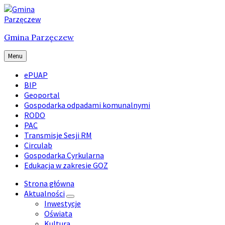
Skip
Skip
Skip
to
to
to
content
main
footer
Gmina Parzęczew
navigation
Menu
ePUAP
BIP
Geoportal
Gospodarka odpadami komunalnymi
RODO
PAC
Transmisje Sesji RM
Circulab
Gospodarka Cyrkularna
Edukacja w zakresie GOZ
Strona główna
Aktualności
Inwestycje
Oświata
Kultura