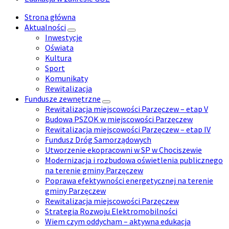
Strona główna
Aktualności
Inwestycje
Oświata
Kultura
Sport
Komunikaty
Rewitalizacja
Fundusze zewnętrzne
Rewitalizacja miejscowości Parzęczew – etap V
Budowa PSZOK w miejscowości Parzęczew
Rewitalizacja miejscowości Parzęczew – etap IV
Fundusz Dróg Samorządowych
Utworzenie ekopracowni w SP w Chociszewie
Modernizacja i rozbudowa oświetlenia publicznego
na terenie gminy Parzęczew
Poprawa efektywności energetycznej na terenie
gminy Parzęczew
Rewitalizacja miejscowości Parzęczew
Strategia Rozwoju Elektromobilności
Wiem czym oddycham – aktywna edukacja