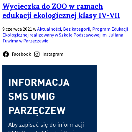
Wycieczka do ZOO w ramach
edukacji ekologicznej klasy IV-VII
9 czerwca 2021
w
Aktualności
,
Bez kategorii
,
Program Edukacji
Ekologicznej realizowany w Szkole Podstawowej im. Juliana
Tuwima w Parzęczewie
Zobacz
Facebook
Instagram
więcej