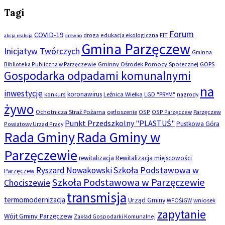
Tagi
Forum
COVID-19
droga
edukacja ekologiczna
FIT
akcja reakcja
drewno
Gmina Parzęczew
Inicjatyw Twórczych
Gminna
Biblioteka Publiczna w Parzęczewie
Gminny Ośrodek Pomocy Społecznej
GOPS
Gospodarka odpadami komunalnymi
na
inwestycje
koronawirus
konkurs
Leźnica Wielka
LGD "PRYM"
nagrody
żywo
Ochotnicza Straż Pożarna
ogłoszenie
OSP
OSP Parzęczew
Parzęczew
Punkt Przedszkolny "PLASTUŚ"
Pustkowa Góra
Powiatowy Urząd Pracy
Rada Gminy
Rada Gminy w
Parzęczewie
rewitalizacja
Rewitalizacja miejscowości
Szkoła Podstawowa w
Ryszard Nowakowski
Parzęczew
Szkoła Podstawowa w Parzęczewie
Chociszewie
transmisja
termomodernizacja
Urząd Gminy
WFOŚiGW
wniosek
zapytanie
Wójt Gminy Parzęczew
Zakład Gospodarki Komunalnej