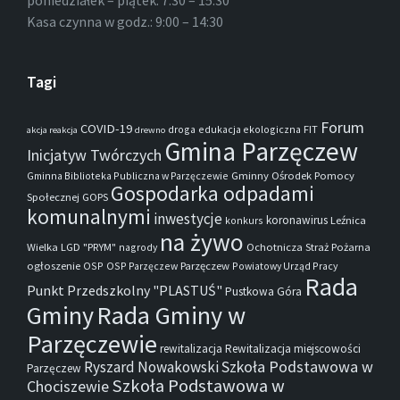
poniedziałek – piątek: 7:30 – 15:30
Kasa czynna w godz.: 9:00 – 14:30
Tagi
Forum
COVID-19
droga
edukacja ekologiczna
FIT
akcja reakcja
drewno
Gmina Parzęczew
Inicjatyw Twórczych
Gminna Biblioteka Publiczna w Parzęczewie
Gminny Ośrodek Pomocy
Gospodarka odpadami
Społecznej
GOPS
komunalnymi
inwestycje
koronawirus
konkurs
Leźnica
na żywo
Wielka
LGD "PRYM"
nagrody
Ochotnicza Straż Pożarna
ogłoszenie
OSP
OSP Parzęczew
Parzęczew
Powiatowy Urząd Pracy
Rada
Punkt Przedszkolny "PLASTUŚ"
Pustkowa Góra
Gminy
Rada Gminy w
Parzęczewie
rewitalizacja
Rewitalizacja miejscowości
Szkoła Podstawowa w
Ryszard Nowakowski
Parzęczew
Szkoła Podstawowa w
Chociszewie