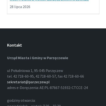
28 lipca 2026
Kontakt
Urząd Miasta i Gminy w Parzęczewie
ul Południowa 1, 95-045 Parzęczew
tel. 42 718-60-95, 42 718-60-57, fax 42 718-60-66
sekretariat@parzeczew.pl
adres e-Doręczenia: AE:PL-87667-51932-CTCCE-24
godziny otwarcia: