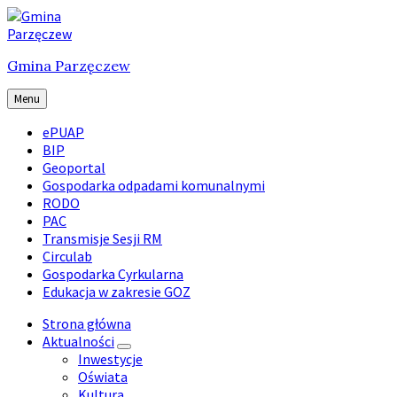
Skip
Skip
Skip
to
to
to
content
main
footer
Gmina Parzęczew
navigation
Menu
ePUAP
BIP
Geoportal
Gospodarka odpadami komunalnymi
RODO
PAC
Transmisje Sesji RM
Circulab
Gospodarka Cyrkularna
Edukacja w zakresie GOZ
Strona główna
Aktualności
Inwestycje
Oświata
Kultura