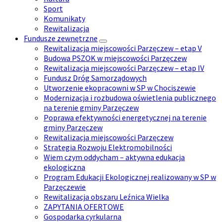
Sport
Komunikaty
Rewitalizacja
Fundusze zewnętrzne
Rewitalizacja miejscowości Parzęczew – etap V
Budowa PSZOK w miejscowości Parzęczew
Rewitalizacja miejscowości Parzęczew – etap IV
Fundusz Dróg Samorządowych
Utworzenie ekopracowni w SP w Chociszewie
Modernizacja i rozbudowa oświetlenia publicznego
na terenie gminy Parzęczew
Poprawa efektywności energetycznej na terenie
gminy Parzęczew
Rewitalizacja miejscowości Parzęczew
Strategia Rozwoju Elektromobilności
Wiem czym oddycham – aktywna edukacja
ekologiczna
Program Edukacji Ekologicznej realizowany w SP w
Parzęczewie
Rewitalizacja obszaru Leźnica Wielka
ZAPYTANIA OFERTOWE
Gospodarka cyrkularna