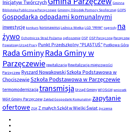
Gmina Parzęczew
Inicjatyw Twórczych
Gminna
Biblioteka Publiczna w Parzęczewie
Gminny Ośrodek Pomocy Społecznej
GOPS
Gospodarka odpadami komunalnymi
na
inwestycje
koronawirus
konkurs
Leźnica Wielka
LGD "PRYM"
nagrody
żywo
Ochotnicza Straż Pożarna
ogłoszenie
OSP
OSP Parzęczew
Parzęczew
Punkt Przedszkolny "PLASTUŚ"
Pustkowa Góra
Powiatowy Urząd Pracy
Rada Gminy
Rada Gminy w
Parzęczewie
rewitalizacja
Rewitalizacja miejscowości
Szkoła Podstawowa w
Ryszard Nowakowski
Parzęczew
Szkoła Podstawowa w Parzęczewie
Chociszewie
transmisja
termomodernizacja
Urząd Gminy
WFOŚiGW
wniosek
zapytanie
Wójt Gminy Parzęczew
Zakład Gospodarki Komunalnej
ofertowe
Z małych Szkół w Wielki Świat
ZGK
życzenia
Email
Facebook
Instagram