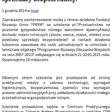
1 grudnia 2014
w
Inne
Zapraszamy zainteresowane osoby z terenu działania Fundacji
Rozwoju Gmin ?PRYM? na szkolenie pt.?Przetwórstwo na
poziomie gospodarstwa rolnego warunkiem dywersyfikacji
dochodu rodzin rolniczych (zboże, owoce, mięso, mleko) oraz
podstawy sprzedaży bezpośredniej? w ramach działania
Szkolenia zawodowe dla osób zatrudnionych w rolnictwie i
leśnictwie objętego ?Programem Rozwoju Obszarów Wiejskich
na lata 2007-2013? odbywające się w dniach 21-22.01.2015 roku.
Dysponujemy 10 miejscami.
Głównym celem szkolenia jest przekazanie od strony
praktycznej wiedzy z zakresu technologii, wymagań
higienicznych, bezpieczeństwa żywności oraz wymagań
prawno-administracyjnych przy zakładaniu działalności małego
przetwórstwa w gospodarstwie rolnym.
Szkolenie prowadzone będzie w Centrum Praktycznego
Szkolenia w Zakresie Małego Przetwórstwa w siedzibie CDR