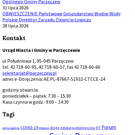
Ogólnego Gminy Parzęczew
31 lipca 2026
OBWIESZCZENIE Państwowe Gospodarstwo Wodne Wody
Polskie Dyrektor Zarządu Zlewni w Łowiczu
28 lipca 2026
Kontakt
Urząd Miasta i Gminy w Parzęczewie
ul Południowa 1, 95-045 Parzęczew
tel. 42 718-60-95, 42 718-60-57, fax 42 718-60-66
sekretariat@parzeczew.pl
adres e-Doręczenia: AE:PL-87667-51932-CTCCE-24
godziny otwarcia:
poniedziałek – piątek: 7:30 – 15:30
Kasa czynna w godz.: 9:00 – 14:30
Tagi
Forum
COVID-19
droga
edukacja ekologiczna
FIT
akcja reakcja
drewno