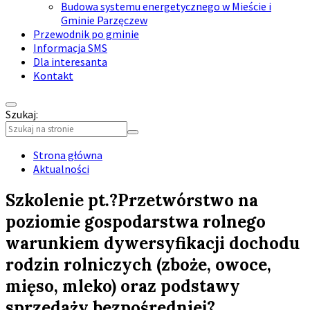
Budowa systemu energetycznego w Mieście i
Gminie Parzęczew
Przewodnik po gminie
Informacja SMS
Dla interesanta
Kontakt
Szukaj:
Collapse
search
Strona główna
Aktualności
Szkolenie pt.?Przetwórstwo na
poziomie gospodarstwa rolnego
warunkiem dywersyfikacji dochodu
rodzin rolniczych (zboże, owoce,
mięso, mleko) oraz podstawy
sprzedaży bezpośredniej?